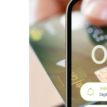
HUGO Dokumentationen
Funktionen & Schnittstellen im
KI-Support
Überblick
Umstieg zu HUGO
HUGO Dokumentationen
KI-Support
Umstieg zu HUGO