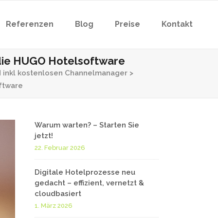
Referenzen
Blog
Preise
Kontakt
ngs
Eigentümerabrechnung
n die HUGO Hotelsoftware
d inkl kostenlosen Channelmanager
>
Cleaning App
oftware
ngs
Schließsysteme
Eigentümerabrechnung
Bezahlsystem
Cleaning App
Warum warten? – Starten Sie
jetzt!
Listensystem
Schließsysteme
22. Februar 2026
Bezahlsystem
Digitale Hotelprozesse neu
gedacht – effizient, vernetzt &
Listensystem
cloudbasiert
1. März 2026