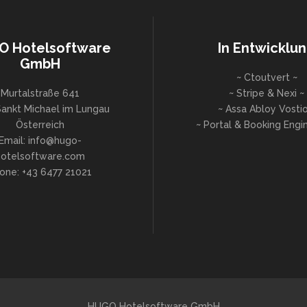
O Hotelsoftware
In Entwicklu
GmbH
~ Ctoutvert ~
Murtalstraße 641
~ Stripe & Nexi ~
ankt Michael im Lungau
~ Assa Abloy Vostio
Österreich
~ Portal & Booking Engi
Email: info@hugo-
hotelsoftware.com
one: +43 6477 21021
HUGO Hotelsoftware GmbH