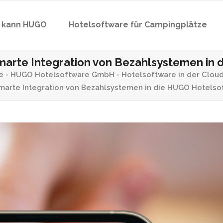
 kann HUGO
Hotelsoftware für Campingplätze
-Check-in & Meldedaten
Gästekommunikaiton & Maili
 smarte Integration von Bezahlsystemen i
ppenverwaltung
Wellnessplaner &
e - HUGO Hotelsoftware GmbH - Hotelsoftware in der Clou
Rezeptionsplaner
 smarte Integration von Bezahlsystemen in die HUGO Hotels
ck-in & Zutrittssysteme
-Check-in & Meldedaten
Gästekommunikaiton & Maili
Zimmer-, Tisch- &
Seminarplanung
ppenverwaltung
Wellnessplaner &
Rezeptionsplaner
ck-in & Zutrittssysteme
Zimmer-, Tisch- &
Seminarplanung